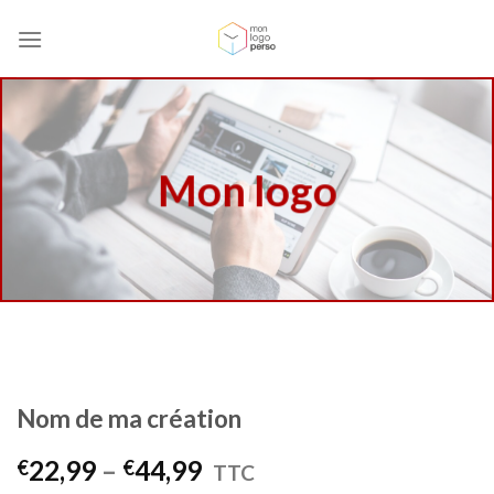
Skip
to
content
Mon logo
Nom de ma création
22,99
–
44,99
€
€
TTC