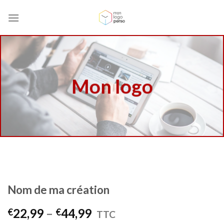
Skip
to
content
Mon logo
Nom de ma création
22,99
–
44,99
€
€
TTC