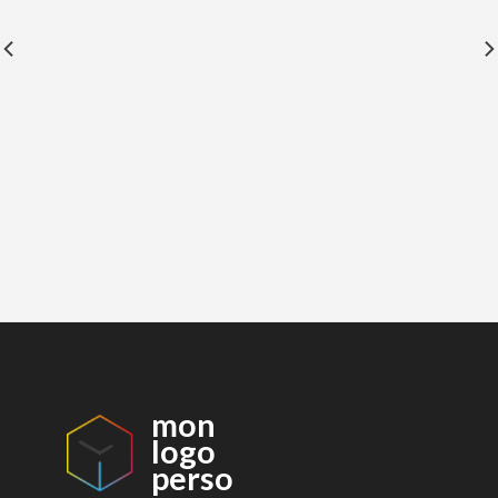
mon
logo
perso