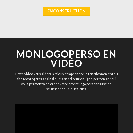
EN CONSTRUCTION
MONLOGOPERSO EN
VIDÉO
Cette vidéo vous aidera à mieux comprendre le fonctionnement du
site MonLogoPerso ainsi que son éditeur en ligne performant qui
vous permettra de créer votre propre logo personnalisé en
seulement quelques clics.