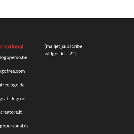
ernational
[mailjet_subscribe
widget_id="2"]
logoperso.be
ogofree.com
nfreelogo.de
gratislogo.nl
creatore.it
gopersonal.es