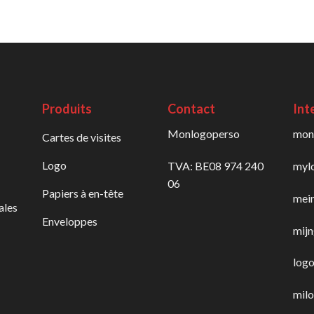
Produits
Contact
Int
Monlogoperso
mon
Cartes de visites
Logo
TVA: BE08 974 240
myl
06
Papiers à en-tête
mei
ales
Enveloppes
mijn
logo
milo