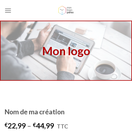
Skip
to
content
Mon logo
Nom de ma création
22,99
–
44,99
€
€
TTC